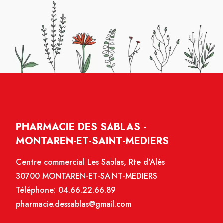
PHARMACIE DES SABLAS -
MONTAREN-ET-SAINT-MEDIERS
Centre commercial Les Sablas, Rte d'Alès
30700 MONTAREN-ET-SAINT-MEDIERS
Téléphone:
04.66.22.66.89
pharmacie.dessablas@gmail.com