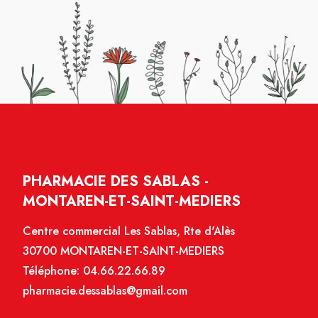
PHARMACIE DES SABLAS -
MONTAREN-ET-SAINT-MEDIERS
Centre commercial Les Sablas, Rte d'Alès
30700 MONTAREN-ET-SAINT-MEDIERS
Téléphone:
04.66.22.66.89
pharmacie.dessablas@gmail.com