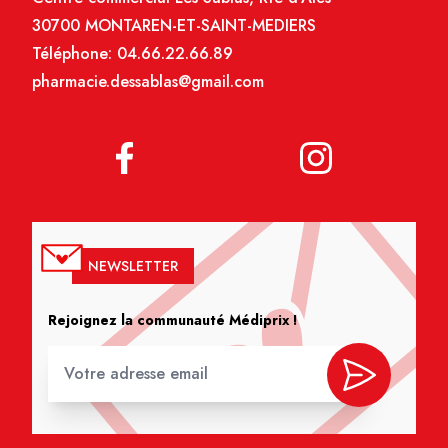
30700 MONTAREN-ET-SAINT-MEDIERS
Téléphone:
04.66.22.66.89
pharmacie.dessablas@gmail.com
NEWSLETTER
Rejoignez la communauté Médiprix !