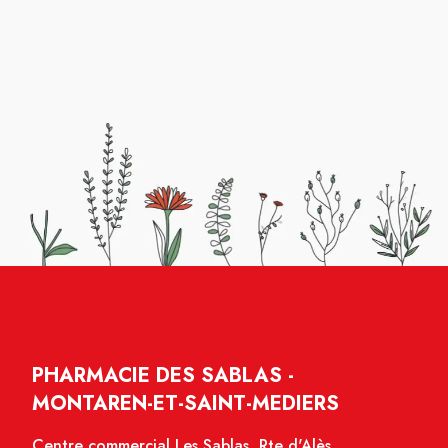
PHARMACIE DES SABLAS -
MONTAREN-ET-SAINT-MEDIERS
Centre commercial Les Sablas, Rte d'Alès