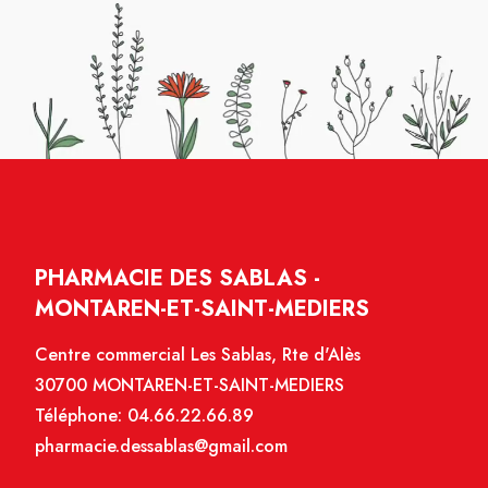
PHARMACIE DES SABLAS -
MONTAREN-ET-SAINT-MEDIERS
Centre commercial Les Sablas, Rte d'Alès
30700 MONTAREN-ET-SAINT-MEDIERS
Téléphone:
04.66.22.66.89
pharmacie.dessablas@gmail.com