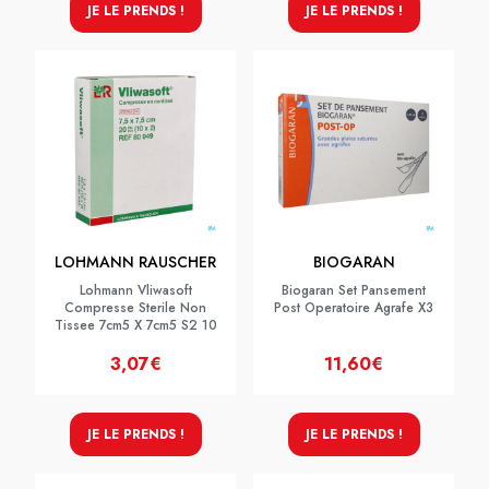
JE LE PRENDS !
JE LE PRENDS !
LOHMANN RAUSCHER
BIOGARAN
Lohmann Vliwasoft
Biogaran Set Pansement
Compresse Sterile Non
Post Operatoire Agrafe X3
Tissee 7cm5 X 7cm5 S2 10
3,07€
11,60€
JE LE PRENDS !
JE LE PRENDS !