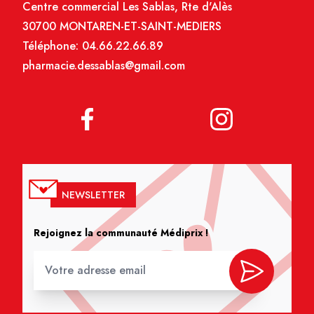
Centre commercial Les Sablas, Rte d'Alès
30700 MONTAREN-ET-SAINT-MEDIERS
Téléphone:
04.66.22.66.89
pharmacie.dessablas@gmail.com
NEWSLETTER
Rejoignez la communauté Médiprix !