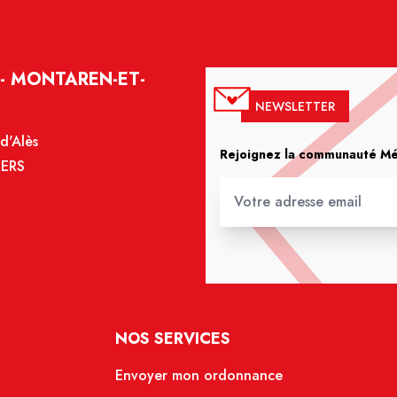
- MONTAREN-ET-
NEWSLETTER
d'Alès
Rejoignez la communauté Méd
IERS
NOS SERVICES
Envoyer mon ordonnance