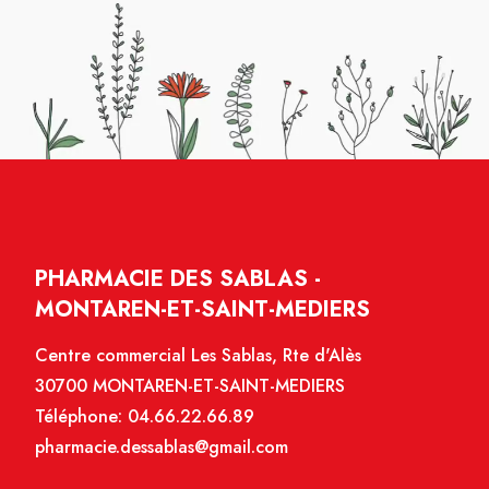
PHARMACIE DES SABLAS -
MONTAREN-ET-SAINT-MEDIERS
Centre commercial Les Sablas, Rte d'Alès
30700 MONTAREN-ET-SAINT-MEDIERS
Téléphone:
04.66.22.66.89
pharmacie.dessablas@gmail.com