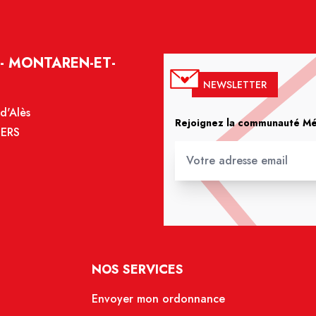
- MONTAREN-ET-
NEWSLETTER
d'Alès
Rejoignez la communauté Méd
IERS
NOS SERVICES
Envoyer mon ordonnance