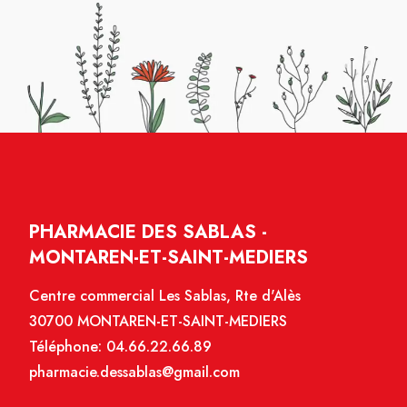
PHARMACIE DES SABLAS -
MONTAREN-ET-SAINT-MEDIERS
Centre commercial Les Sablas, Rte d'Alès
30700 MONTAREN-ET-SAINT-MEDIERS
Téléphone:
04.66.22.66.89
pharmacie.dessablas@gmail.com