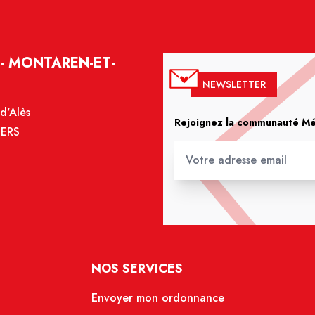
- MONTAREN-ET-
NEWSLETTER
d'Alès
Rejoignez la communauté Méd
IERS
NOS SERVICES
Envoyer mon ordonnance