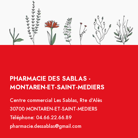
PHARMACIE DES SABLAS -
MONTAREN-ET-SAINT-MEDIERS
Centre commercial Les Sablas, Rte d'Alès
30700 MONTAREN-ET-SAINT-MEDIERS
Téléphone:
04.66.22.66.89
pharmacie.dessablas@gmail.com