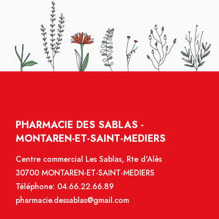
PHARMACIE DES SABLAS -
MONTAREN-ET-SAINT-MEDIERS
Centre commercial Les Sablas, Rte d'Alès
30700 MONTAREN-ET-SAINT-MEDIERS
Téléphone:
04.66.22.66.89
pharmacie.dessablas@gmail.com