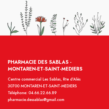
PHARMACIE DES SABLAS -
MONTAREN-ET-SAINT-MEDIERS
Centre commercial Les Sablas, Rte d'Alès
30700 MONTAREN-ET-SAINT-MEDIERS
Téléphone:
04.66.22.66.89
pharmacie.dessablas@gmail.com