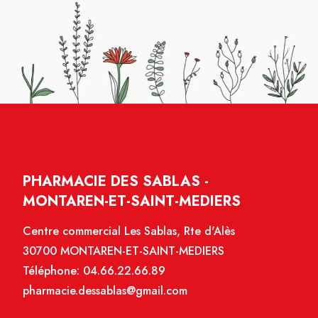
PHARMACIE DES SABLAS -
MONTAREN-ET-SAINT-MEDIERS
Centre commercial Les Sablas, Rte d'Alès
30700 MONTAREN-ET-SAINT-MEDIERS
Téléphone:
04.66.22.66.89
pharmacie.dessablas@gmail.com