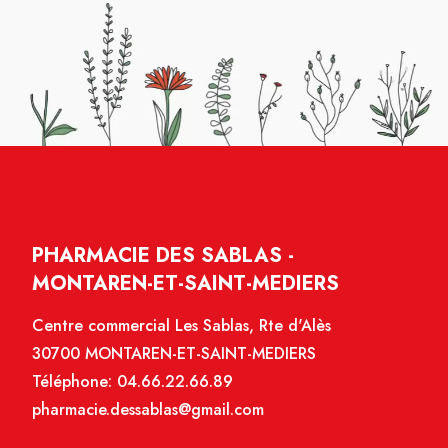
PHARMACIE DES SABLAS -
MONTAREN-ET-SAINT-MEDIERS
Centre commercial Les Sablas, Rte d'Alès
30700 MONTAREN-ET-SAINT-MEDIERS
Téléphone:
04.66.22.66.89
pharmacie.dessablas@gmail.com