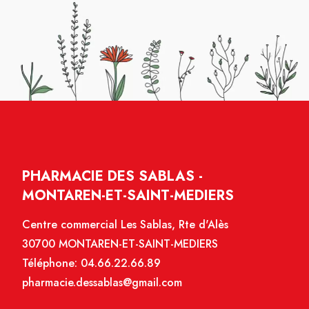
PHARMACIE DES SABLAS -
MONTAREN-ET-SAINT-MEDIERS
Centre commercial Les Sablas, Rte d'Alès
30700 MONTAREN-ET-SAINT-MEDIERS
Téléphone:
04.66.22.66.89
pharmacie.dessablas@gmail.com