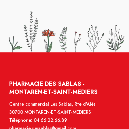
PHARMACIE DES SABLAS -
MONTAREN-ET-SAINT-MEDIERS
Centre commercial Les Sablas, Rte d'Alès
30700 MONTAREN-ET-SAINT-MEDIERS
Téléphone:
04.66.22.66.89
pharmacie.dessablas@gmail.com