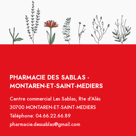
PHARMACIE DES SABLAS -
MONTAREN-ET-SAINT-MEDIERS
Centre commercial Les Sablas, Rte d'Alès
30700 MONTAREN-ET-SAINT-MEDIERS
Téléphone:
04.66.22.66.89
pharmacie.dessablas@gmail.com