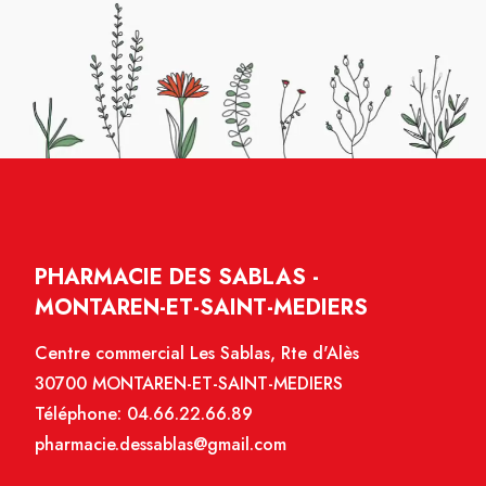
PHARMACIE DES SABLAS -
MONTAREN-ET-SAINT-MEDIERS
Centre commercial Les Sablas, Rte d'Alès
30700 MONTAREN-ET-SAINT-MEDIERS
Téléphone:
04.66.22.66.89
pharmacie.dessablas@gmail.com